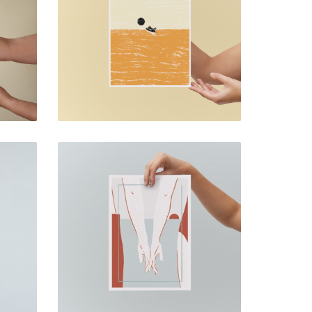
"
"PARAR" PRINT
20,00 € — 25,00 €
"
"SUMMER LOVE III"
PRINT
15,00 € — 25,00 €