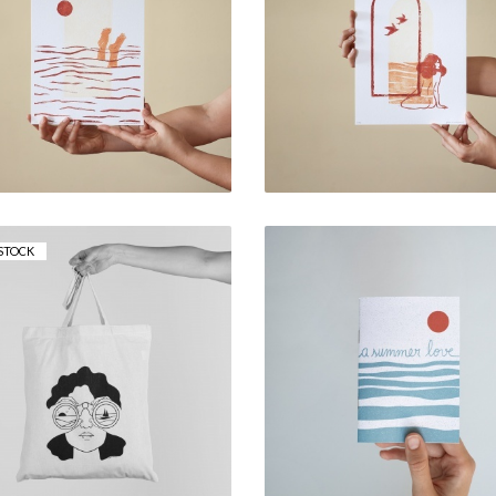
"CHEIA DE MAR #4"
"CHEIA DE MAR #3
LINOGRAVURA
LINOGRAVURA
30,00 €
30,00 €
STOCK
"A SUMMER LOVE
ISTA MAR" TOTE BAG
ZINE
15,00 €
5,00 €